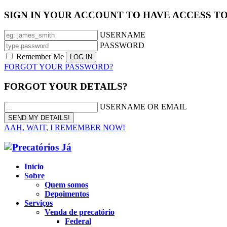
SIGN IN YOUR ACCOUNT TO HAVE ACCESS T
USERNAME
PASSWORD
Remember Me
FORGOT YOUR PASSWORD?
FORGOT YOUR DETAILS?
USERNAME OR EMAIL
AAH, WAIT, I REMEMBER NOW!
Início
Sobre
Quem somos
Depoimentos
Serviços
Venda de precatório
Federal