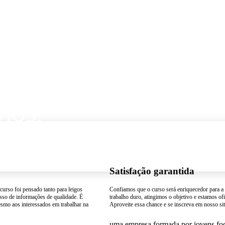
ios!
o.
Satisfação garantida
curso foi pensado tanto para leigos
Confiamos que o curso será enriquecedor para a s
asso de informações de qualidade. É
trabalho duro, atingimos o objetivo e estamos of
esmo aos interessados em trabalhar na
Aproveite essa chance e se inscreva em nosso si
uma empresa formada por jovens foca