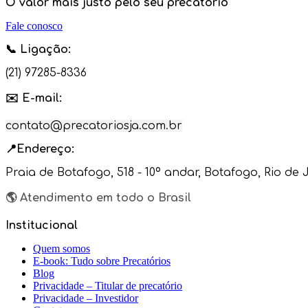
O valor mais justo pelo seu precatório
Fale conosco
📞
Ligação
:
(21) 97285-8336
✉️ E-mail:
contato@precatoriosja.com.br
📍Endereço:
Praia de Botafogo, 518 - 10º andar, Botafogo, Rio de 
🌎 Atendimento em todo o Brasil
Institucional
Quem somos
E-book: Tudo sobre Precatórios
Blog
Privacidade – Titular de precatório
Privacidade – Investidor