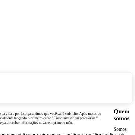
Quem
ua vida e por isso garantimos que você sairá satisfeito. Após meses de
somos
icialmente lançando o primeiro curso "Como investir em precatórios?".
te para receber informações novas em primeira mão.
Somos
dos em utilizar as mais modernas práticas de análise jurídica e de