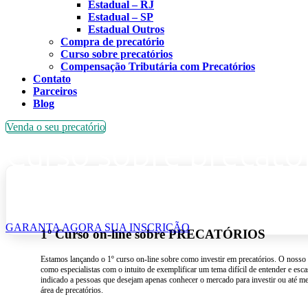
Estadual – RJ
Estadual – SP
Estadual Outros
Compra de precatório
Curso sobre precatórios
Compensação Tributária com Precatórios
Contato
Parceiros
Blog
Venda o seu precatório
Curso sobre precatór
Saiba mais do assunt
GARANTA AGORA SUA INSCRIÇÃO
1º Curso on-line sobre PRECATÓRIOS
Estamos lançando o 1º curso on-line sobre como investir em precatórios. O nosso 
como especialistas com o intuito de exemplificar um tema difícil de entender e esc
indicado a pessoas que desejam apenas conhecer o mercado para investir ou até m
área de precatórios.